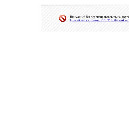
Внимание! Вы перенаправляетесь на друго
https://kwork.com/smm/15531860/tiktok-20